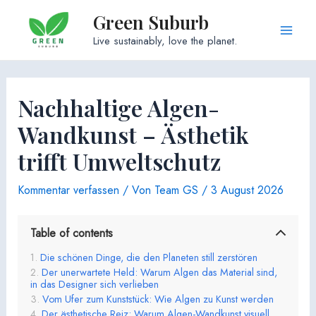
Zum
Green Suburb
Inhalt
Main
Live sustainably, love the planet.
springen
Men
Nachhaltige Algen-
Wandkunst – Ästhetik
trifft Umweltschutz
Kommentar verfassen
/ Von
Team GS
/
3 August 2026
Table of contents
Die schönen Dinge, die den Planeten still zerstören
Der unerwartete Held: Warum Algen das Material sind,
in das Designer sich verlieben
Vom Ufer zum Kunststück: Wie Algen zu Kunst werden
Der ästhetische Reiz: Warum Algen-Wandkunst visuell